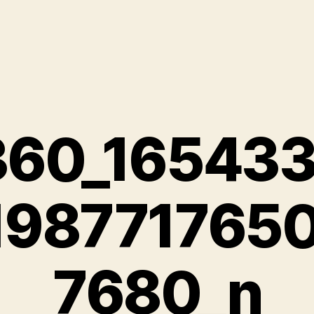
360_16543
198771765
7680_n