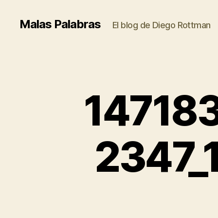
Malas Palabras
El blog de Diego Rottman
14718
2347_