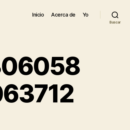
Inicio
Acerca de
Yo
Buscar
306058
063712