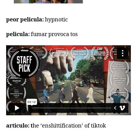
peor pelicula:
hypnotic
pelicula:
fumar provoca tos
articulo: t
he ‘enshittification’ of tiktok