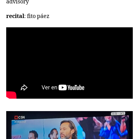
advisory
recital
: fito páez