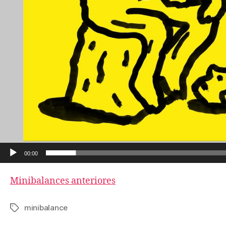
d
e
o
00:00
Minibalances anteriores
minibalance
Etiquetas