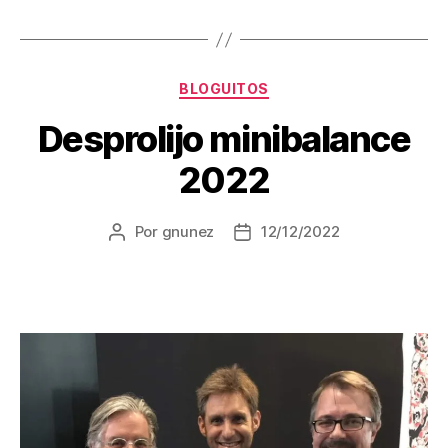
Categorías
BLOGUITOS
Desprolijo minibalance
2022
Por
gnunez
12/12/2022
Autor
Fecha
de
de
la
la
entrada
entrada