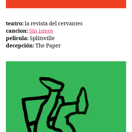
teatro:
la revista del cervantes
cancion:
Sin ismos
pelicula:
Splitsville
decepción:
The Paper