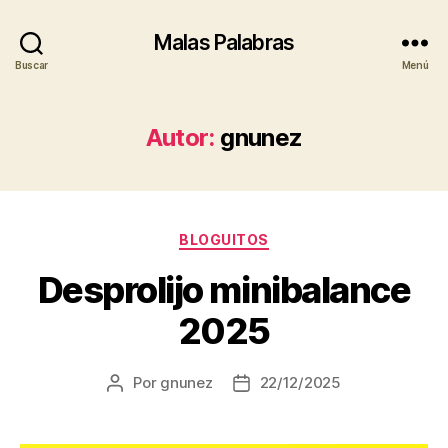
Malas Palabras
Buscar
Menú
Autor:
gnunez
Categorías
BLOGUITOS
Desprolijo minibalance
2025
Por
gnunez
22/12/2025
Autor
Fecha
de
de
la
la