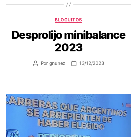
Categorías
BLOGUITOS
Desprolijo minibalance
2023
Por
gnunez
13/12/2023
Autor
Fecha
de
de
la
la
entrada
entrada