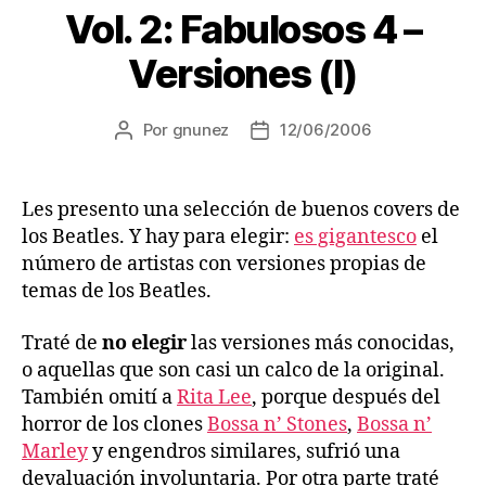
Vol. 2: Fabulosos 4 –
Versiones (I)
Por
gnunez
12/06/2006
Autor
Fecha
de
de
la
la
entrada
entrada
Les presento una selección de buenos covers de
los Beatles. Y hay para elegir:
es gigantesco
el
número de artistas con versiones propias de
temas de los Beatles.
Traté de
no elegir
las versiones más conocidas,
o aquellas que son casi un calco de la original.
También omití a
Rita Lee
, porque después del
horror de los clones
Bossa n’ Stones
,
Bossa n’
Marley
y engendros similares, sufrió una
devaluación involuntaria. Por otra parte traté