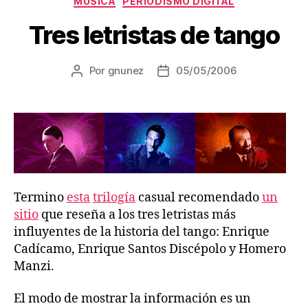
MÚSICA
PERIODISMO DIGITAL
Tres letristas de tango
Por
gnunez
05/05/2006
Autor
Fecha
de
de
la
la
entrada
entrada
Termino
esta
trilogía
casual recomendado
un
sitio
que reseña a los tres letristas más
influyentes de la historia del tango: Enrique
Cadícamo, Enrique Santos Discépolo y Homero
Manzi.
El modo de mostrar la información es un