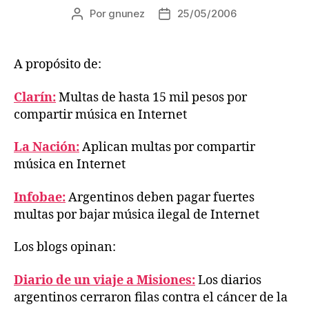
Por
gnunez
25/05/2006
Autor
Fecha
de
de
la
la
entrada
entrada
A propósito de:
Clarín:
Multas de hasta 15 mil pesos por
compartir música en Internet
La Nación:
Aplican multas por compartir
música en Internet
Infobae:
Argentinos deben pagar fuertes
multas por bajar música ilegal de Internet
Los blogs opinan:
Diario de un viaje a Misiones:
Los diarios
argentinos cerraron filas contra el cáncer de la