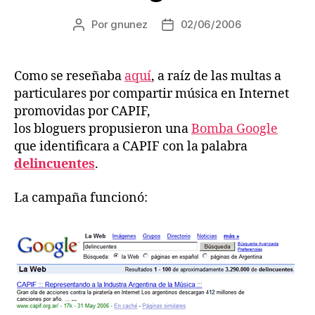
Por
gnunez
02/06/2006
Autor
Fecha
de
de
la
la
entrada
entrada
Como se reseñaba
aquí
, a raíz de las multas a
particulares por compartir música en Internet
promovidas por CAPIF,
los bloguers propusieron una
Bomba Google
que identificara a CAPIF con la palabra
delincuentes
.
La campaña funcionó: