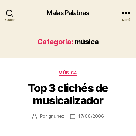
Malas Palabras
Buscar
Menú
Categoría:
música
Categorías
MÚSICA
Top 3 clichés de
musicalizador
Por
gnunez
17/06/2006
Autor
Fecha
de
de
la
la