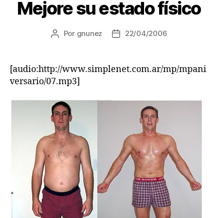
Mejore su estado físico
Por
gnunez
22/04/2006
Autor
Fecha
de
de
la
la
entrada
entrada
[audio:http://www.simplenet.com.ar/mp/mpani
versario/07.mp3]