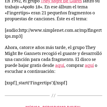
En 1992, el grupo
lanzó su
They Might Be Giants
trabajo «
«. En ese álbum el tema
Apollo 18
«Fingertips» eran 21 pequeños fragmentos o
propuestas de canciones. Éste es el tema:
[audio:http://www.simplenet.com.ar/mp/fingert
ips.mp3]
Ahora, catorce años más tarde, el grupo They
Might Be Gannets recogió el guante y desarrolló
una canción para cada fragmento. El disco se
puede bajar gratis desde
aquí
, comprar
aquí
o
escuchar a continuación:
[xspf]_start(‘Fingertips’)[/xspf]
Categorías