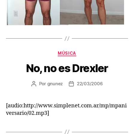
Categorías
MÚSICA
No, no es Drexler
Por
gnunez
22/03/2006
Autor
Fecha
de
de
la
la
entrada
entrada
[audio:http://www.simplenet.com.ar/mp/mpani
versario/02.mp3]