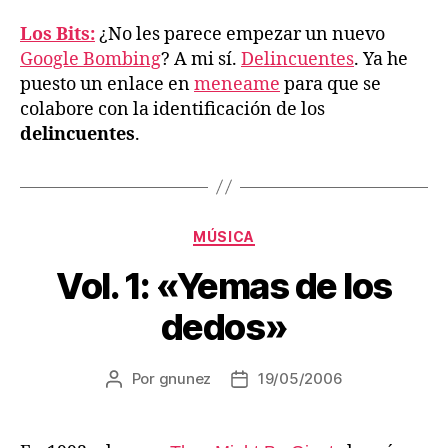
Los Bits:
¿No les parece empezar un nuevo
Google Bombing
? A mi sí.
Delincuentes
. Ya he
puesto un enlace en
meneame
para que se
colabore con la identificación de los
delincuentes
.
Categorías
MÚSICA
Vol. 1: «Yemas de los
dedos»
Por
gnunez
19/05/2006
Autor
Fecha
de
de
la
la
entrada
entrada