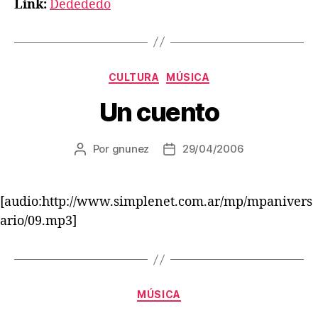
Link:
Dedededo
Categorías
CULTURA
MÚSICA
Un cuento
Por
gnunez
29/04/2006
Autor
Fecha
de
de
la
la
entrada
entrada
[audio:http://www.simplenet.com.ar/mp/mpanivers
ario/09.mp3]
Categorías
MÚSICA