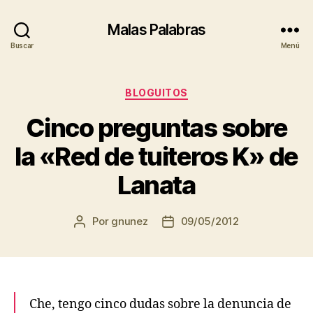
Malas Palabras
Buscar
Menú
Categorías
BLOGUITOS
Cinco preguntas sobre
la «Red de tuiteros K» de
Lanata
Por
gnunez
09/05/2012
Autor
Fecha
de
de
la
la
entrada
entrada
Che, tengo cinco dudas sobre la denuncia de