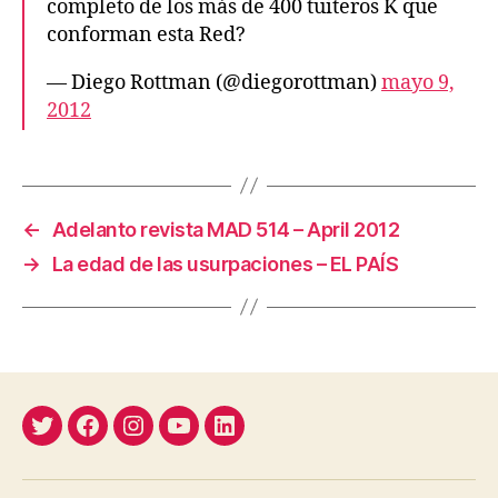
completo de los más de 400 tuiteros K que
conforman esta Red?
— Diego Rottman (@diegorottman)
mayo 9,
2012
←
Adelanto revista MAD 514 – April 2012
→
La edad de las usurpaciones – EL PAÍS
Twitter
Facebook
Instagram
YouTube
Linkedin