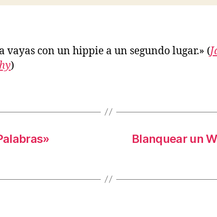
 vayas con un hippie a un segundo lugar.» (
J
hy
)
Palabras»
Blanquear un W