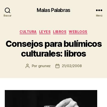
Malas Palabras
Buscar
Menú
Categorías
CULTURA
LEYES
LIBROS
WEBLOGS
Consejos para bulímicos
culturales: libros
Por
gnunez
21/02/2008
Autor
Fecha
de
de
la
la
entrada
entrada