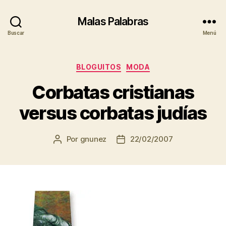
Malas Palabras
Buscar
Menú
Categorías
BLOGUITOS
MODA
Corbatas cristianas
versus corbatas judías
Por
gnunez
22/02/2007
Autor
Fecha
de
de
la
la
entrada
entrada