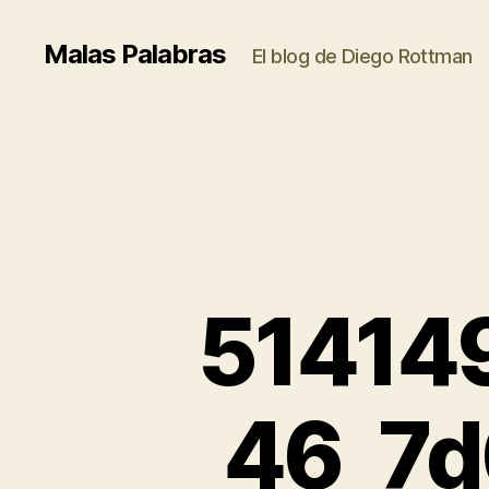
Malas Palabras
El blog de Diego Rottman
51414
46_7d