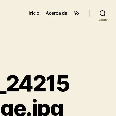
Inicio
Acerca de
Yo
Buscar
_24215
ge.jpg