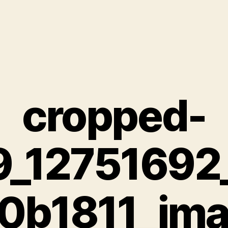
cropped-
9_12751692
0b1811_ima