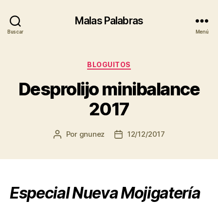
Malas Palabras
Buscar
Menú
Categorías
BLOGUITOS
Desprolijo minibalance
2017
Por
gnunez
12/12/2017
Autor
Fecha
de
de
la
la
entrada
entrada
Especial Nueva Mojigatería