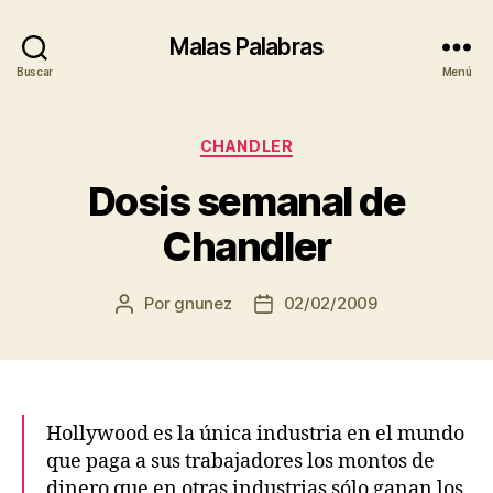
Malas Palabras
Buscar
Menú
Categorías
CHANDLER
Dosis semanal de
Chandler
Por
gnunez
02/02/2009
Autor
Fecha
de
de
la
la
entrada
entrada
Hollywood es la única industria en el mundo
que paga a sus trabajadores los montos de
dinero que en otras industrias sólo ganan los