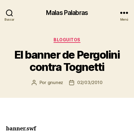
Malas Palabras
Buscar
Menú
Categorías
BLOGUITOS
El banner de Pergolini
contra Tognetti
Por
gnunez
02/03/2010
Autor
Fecha
de
de
la
la
entrada
entrada
banner.swf