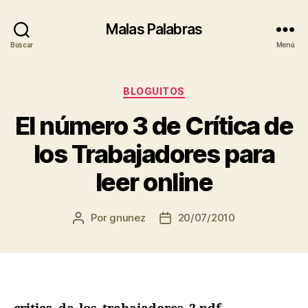
Malas Palabras
Buscar
Menú
Categorías
BLOGUITOS
El número 3 de Crítica de
los Trabajadores para
leer online
Por
gnunez
20/07/2010
Autor
Fecha
de
de
la
la
entrada
entrada