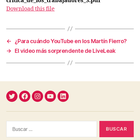
critica_de_los_trabajadores_3.pdf
Download this file
←
¿Para cuándo YouTube en los Martín Fierro?
→
El video más sorprendente de LiveLeak
Twitter
Facebook
Instagram
YouTube
Linkedin
Buscar: