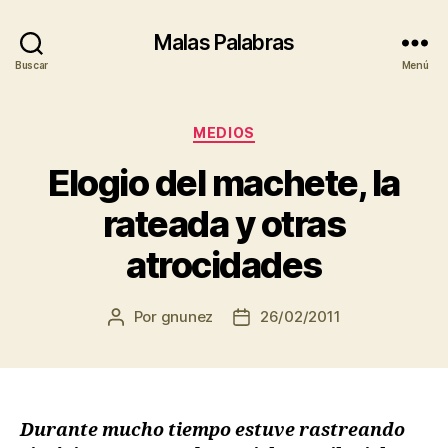
Malas Palabras
Buscar
Menú
Categorías
MEDIOS
Elogio del machete, la
rateada y otras
atrocidades
Por
gnunez
26/02/2011
Autor
Fecha
de
de
la
la
entrada
entrada
Durante mucho tiempo estuve rastreando