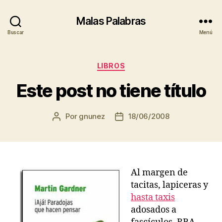
Malas Palabras
Buscar
Menú
Categorías
LIBROS
Este post no tiene título
Por
gnunez
18/06/2008
Autor
Fecha
de
de
la
la
entrada
entrada
Al margen de
tacitas, lapiceras y
hasta taxis
adosados a