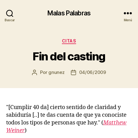
Malas Palabras
Buscar
Menú
Categorías
CITAS
Fin del casting
Por
gnunez
04/06/2009
Autor
Fecha
de
de
la
la
entrada
entrada
"[Cumplir 40 da] cierto sentido de claridad y
sabiduría [..] te das cuenta de que ya conociste
todos los tipos de personas que hay." (
Matthew
Weiner
)