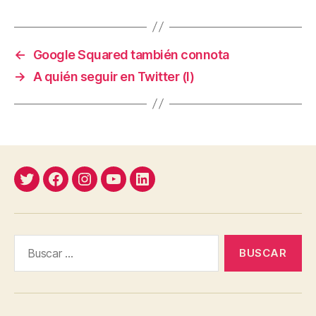
←
Google Squared también connota
→
A quién seguir en Twitter (I)
Twitter
Facebook
Instagram
YouTube
Linkedin
Buscar: