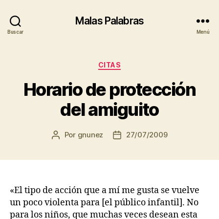
Malas Palabras
Buscar
Menú
Categorías
CITAS
Horario de protección
del amiguito
Por
gnunez
27/07/2009
Autor
Fecha
de
de
la
la
entrada
entrada
«El tipo de acción que a mí me gusta se vuelve
un poco violenta para [el público infantil]. No
para los niños, que muchas veces desean esta