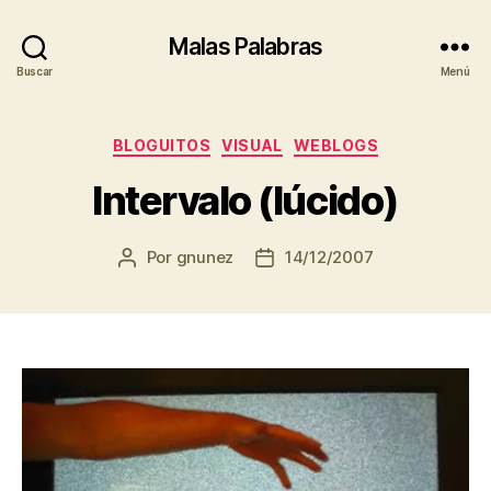
Malas Palabras
Buscar
Menú
Categorías
BLOGUITOS
VISUAL
WEBLOGS
Intervalo (lúcido)
Por
gnunez
14/12/2007
Autor
Fecha
de
de
la
la
entrada
entrada