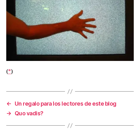
(
*
)
←
Un regalo para los lectores de este blog
→
Quo vadis?