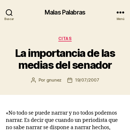
Malas Palabras
Buscar
Menú
Categorías
CITAS
La importancia de las
medias del senador
Por
gnunez
19/07/2007
Autor
Fecha
de
de
la
la
entrada
entrada
«No todo se puede narrar y no todos podemos
narrar. Es decir que cuando un periodista que
no sabe narrar se dispone a narrar hechos,