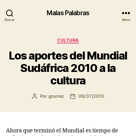
Malas Palabras
Buscar
Menú
Categorías
CULTURA
Los aportes del Mundial
Sudáfrica 2010 a la
cultura
Por
gnunez
06/07/2010
Autor
Fecha
de
de
la
la
entrada
entrada
Ahora que terminó el Mundial es tiempo de