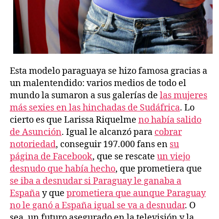
Esta modelo paraguaya se hizo famosa gracias a
un malentendido: varios medios de todo el
mundo la sumaron a sus galerías de
las mujeres
más sexies en las hinchadas de Sudáfrica
. Lo
cierto es que Larissa Riquelme
no había salido
de Asunción
. Igual le alcanzó para
cobrar
notoriedad
, conseguir 197.000 fans en
su
página de Facebook
, que se rescate
un viejo
desnudo que había hecho
, que prometiera que
se iba a desnudar si Paraguay le ganaba a
España
y que
prometiera que aunque Paraguay
no le ganó a España igual se va a desnudar
. O
sea, un futuro asegurado en la televisión y la