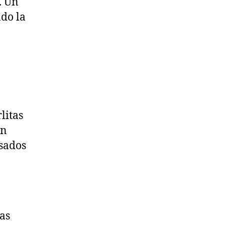
. Un
ado la
litas
on
usados
as