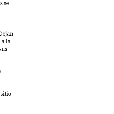
s se
 Dejan
 a la
sus
s
sitio