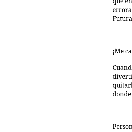
que en
errora
Futura
¡Me ca
Cuando
divert
quitar
donde 
Person