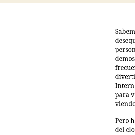
Sabemo
desequ
person
demost
frecue
divert
Intern
para v
viendo
Pero h
del cl