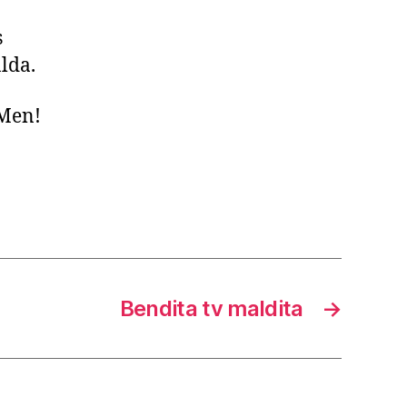
s
lda.
 Men!
Bendita tv maldita
→