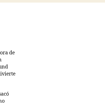
hora de
n
ound
ivierte
sacó
ino