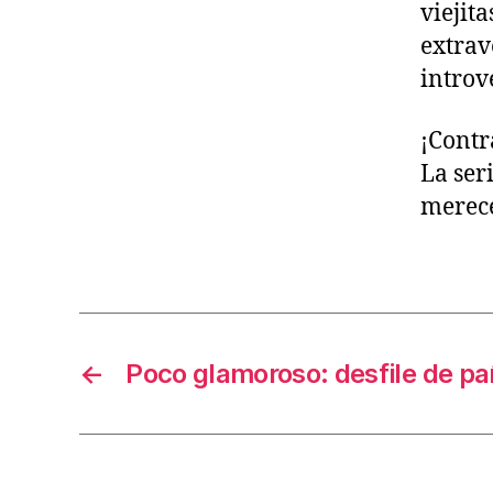
viejit
extrav
introv
¡Contr
La seri
merece
←
Poco glamoroso: desfile de pa