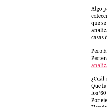
Algo p
colecc
que se
analiza
casas 
Pero h
Perten
analiz
¿Cuál e
Que la
los ’60
Por ej