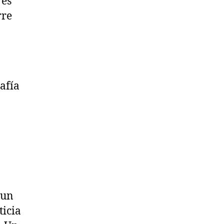
res
rre
afía
 un
ticia