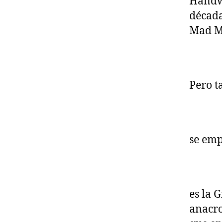
Handwr
década
Mad M
Pero t
se emp
es la 
anacro