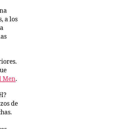
Una
, a los
 a
las
iores.
que
ad Men
.
él?
nzos de
chas.