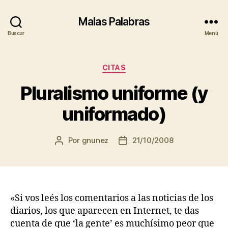
Malas Palabras
Buscar
Menú
Categorías
CITAS
Pluralismo uniforme (y
uniformado)
Por
gnunez
21/10/2008
Autor
Fecha
de
de
la
la
entrada
entrada
«Si vos leés los comentarios a las noticias de los
diarios, los que aparecen en Internet, te das
cuenta de que ‘la gente’ es muchísimo peor que