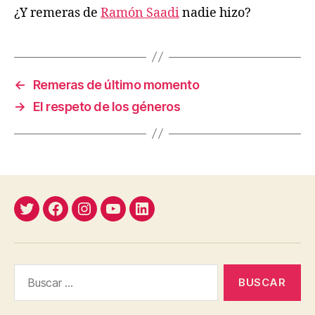
¿Y remeras de
Ramón Saadi
nadie hizo?
←
Remeras de último momento
→
El respeto de los géneros
Twitter
Facebook
Instagram
YouTube
Linkedin
Buscar: