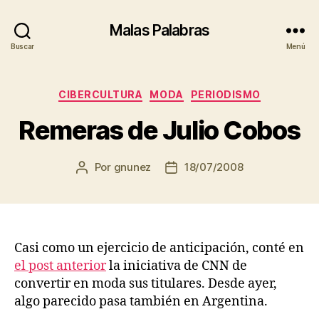
Malas Palabras
Buscar
Menú
Categorías
CIBERCULTURA
MODA
PERIODISMO
Remeras de Julio Cobos
Por
gnunez
18/07/2008
Autor
Fecha
de
de
la
la
entrada
entrada
Casi como un ejercicio de anticipación, conté en
el post anterior
la iniciativa de CNN de
convertir en moda sus titulares. Desde ayer,
algo parecido pasa también en Argentina.