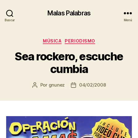
Malas Palabras
Buscar
Menú
Categorías
MÚSICA
PERIODISMO
Sea rockero, escuche
cumbia
Por
gnunez
04/02/2008
Autor
Fecha
de
de
la
la
entrada
entrada