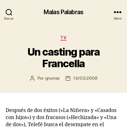
Malas Palabras
Buscar
Menú
Categorías
TV
Un casting para
Francella
Por
gnunez
14/03/2008
Autor
Fecha
de
de
la
la
entrada
entrada
Después de dos éxitos («La Niñera» y «Casados
con hijos») y dos fracasos («Hechizada» y «Una
de dos»), Telefé busca el desempate en el