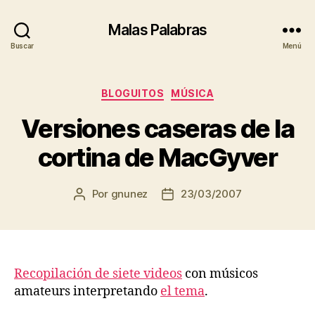
Malas Palabras
Buscar
Menú
Categorías
BLOGUITOS
MÚSICA
Versiones caseras de la
cortina de MacGyver
Por
gnunez
23/03/2007
Autor
Fecha
de
de
la
la
entrada
entrada
Recopilación de siete videos
con músicos
amateurs interpretando
el tema
.