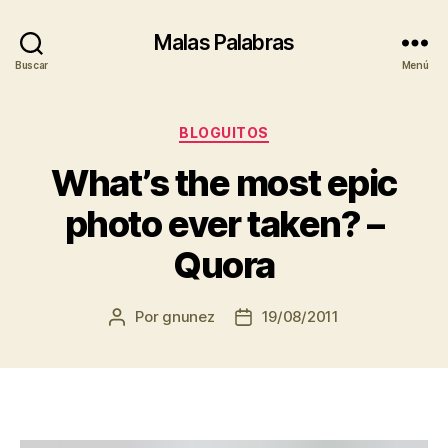
Malas Palabras
Buscar
Menú
Categorías
BLOGUITOS
What’s the most epic
photo ever taken? –
Quora
Por
gnunez
19/08/2011
Autor
Fecha
de
de
la
la
entrada
entrada