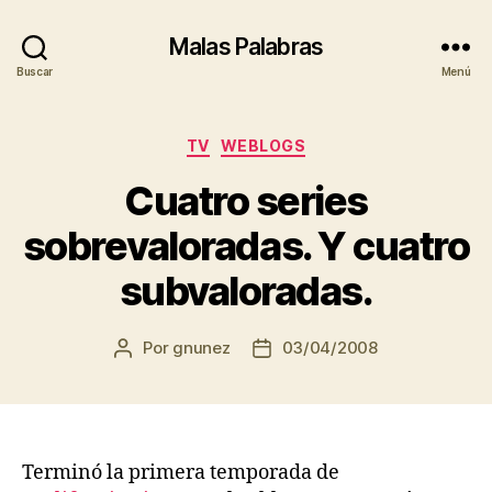
Malas Palabras
Buscar
Menú
Categorías
TV
WEBLOGS
Cuatro series
sobrevaloradas. Y cuatro
subvaloradas.
Por
gnunez
03/04/2008
Autor
Fecha
de
de
la
la
entrada
entrada
Terminó la primera temporada de