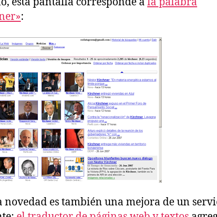
o, esta pantalla corresponde a
la palabra
ner»
:
a novedad es también una mejora de un servi
nte:
el traductor de páginas web y textos
agre