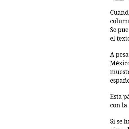
Cuando
column
Se pue
el text
A pesa
México
muestr
españo
Esta p
con la
Si se 