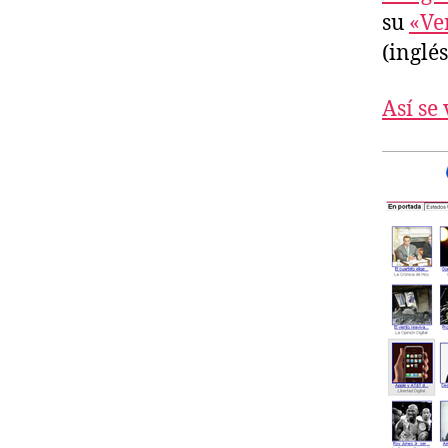
su
«Ve
(inglé
Así se 