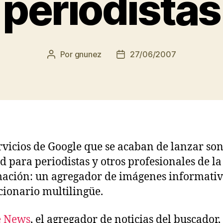
periodistas
Por
gnunez
27/06/2007
Autor
Fecha
de
de
la
la
entrada
entrada
rvicios de Google que se acaban de lanzar son
ad para periodistas y otros profesionales de la
ación: un agregador de imágenes informativ
cionario multilingüe.
e News
, el agregador de noticias del buscador,