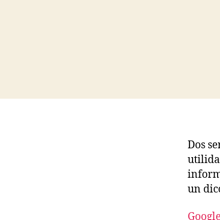
Dos se
utilid
inform
un dic
Googl