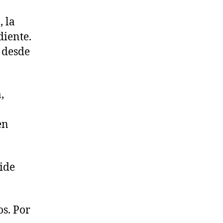
 la
diente.
o desde
,
en
cide
os. Por