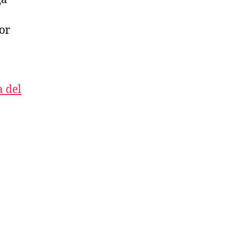
or
a del