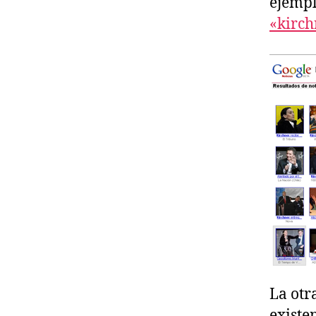
ejempl
«kirch
La otr
existe