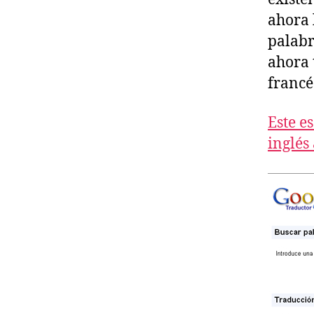
ahora 
palabr
ahora 
francé
Este e
inglés