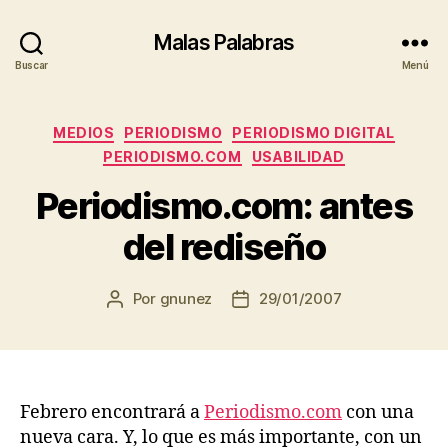
Malas Palabras
Buscar
Menú
Categorías
MEDIOS
PERIODISMO
PERIODISMO DIGITAL
PERIODISMO.COM
USABILIDAD
Periodismo.com: antes
del rediseño
Por
gnunez
29/01/2007
Autor
Fecha
de
de
la
la
entrada
entrada
Febrero encontrará a
Periodismo.com
con una
nueva cara. Y, lo que es más importante, con un